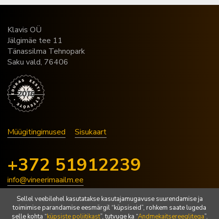
Klavis OÜ
Jälgimäe tee 11
Tänassilma Tehnopark
Saku vald, 76406
Müügitingimused
Sisukaart
+372 51912239
info@vineerimaailm.ee
Sellel veebilehel kasutatakse kasutajamugavuse suurendamise ja
toimimise parandamise eesmärgil “küpsiseid”, rohkem saate lugeda
Copyright © 2026 | www.vineerimaailm.ee | Kõik õigused
selle kohta “
küpsiste poliitikast
”, tutvuge ka “
Andmekaitsereeglitega
”.