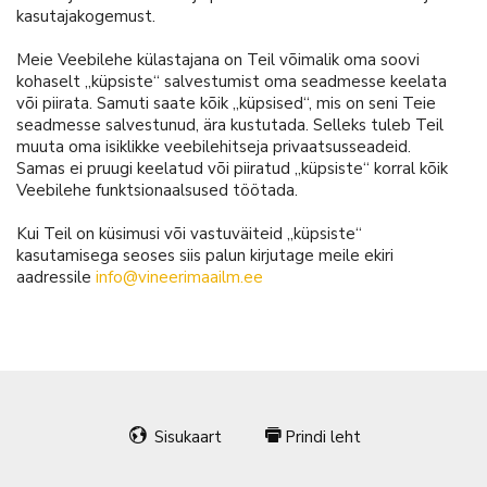
kasutajakogemust.
Meie Veebilehe külastajana on Teil võimalik oma soovi
kohaselt „küpsiste“ salvestumist oma seadmesse keelata
või piirata. Samuti saate kõik „küpsised“, mis on seni Teie
seadmesse salvestunud, ära kustutada. Selleks tuleb Teil
muuta oma isiklikke veebilehitseja privaatsusseadeid.
Samas ei pruugi keelatud või piiratud „küpsiste“ korral kõik
Veebilehe funktsionaalsused töötada.
Kui Teil on küsimusi või vastuväiteid „küpsiste“
kasutamisega seoses siis palun kirjutage meile ekiri
aadressile
info@vineerimaailm.ee
Sisukaart
Prindi leht