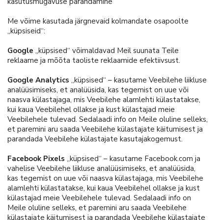
kasutusmugavuse parandamine
Me võime kasutada järgnevaid kolmandate osapoolte
„küpsiseid“:
Google
„küpsised“ võimaldavad Meil suunata Teile
reklaame ja mõõta taoliste reklaamide efektiivsust.
Google Analytics
„küpsised“ – kasutame Veebilehe liikluse
analüüsimiseks, et analüüsida, kas tegemist on uue või
naasva külastajaga, mis Veebilehe alamlehti külastatakse,
kui kaua Veebilehel ollakse ja kust külastajad meie
Veebilehele tulevad. Sedalaadi info on Meile oluline selleks,
et paremini aru saada Veebilehe külastajate käitumisest ja
parandada Veebilehe külastajate kasutajakogemust.
Facebook Pixels
„küpsised“ – kasutame Facebook.com ja
vahelise Veebilehe liikluse analüüsimiseks, et analüüsida,
kas tegemist on uue või naasva külastajaga, mis Veebilehe
alamlehti külastatakse, kui kaua Veebilehel ollakse ja kust
külastajad meie Veebilehele tulevad. Sedalaadi info on
Meile oluline selleks, et paremini aru saada Veebilehe
külastajate käitumisest ja parandada Veebilehe külastajate