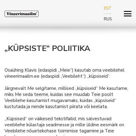
EST
RUS
„KÜPSISTE“ POLIITIKA
Osaühing Klavis (edaspidi „Meie“) kasutab oma veebilehel
vineerimaailm.ee (edaspidi „Veebileht“) „küpsiseid“.
Järgnevalt Me selgitame, millised „küpsiseid“ Me kasutame,
miks Me seda teeme, kuidas see muudab Teie poolt
Veebilehe kasutamist mugavamaks, kuidas „küpsiseid“
kustutada ja nende kasutamist piirata või keelata.
„Küpsised“ on väikesed tekstifailid, mis salvestuvad
veebilehe külastaja seadmesse ja mille üldine eesmärk on
Veebilehe nõuetekohase toimimise tagamine ja Teie